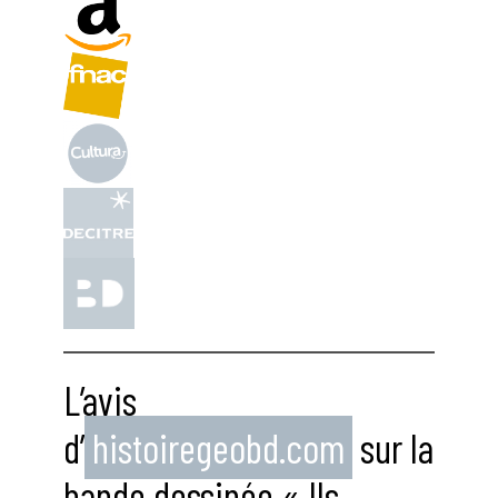
L’avis
d’
histoiregeobd.com
sur la
bande dessinée « Ils