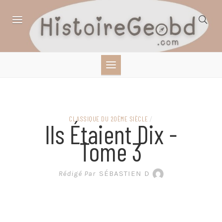
Skip
to
content
HISTOIRE,
GÉOGRAPHIE,
SCIENCES,
CLASSIQUE DU 20ÈME SIÈCLE
/
Ils Étaient Dix -
LITTÉRATURE EN
Tome 3
BANDE DESSINÉE
Rédigé Par
SÉBASTIEN D