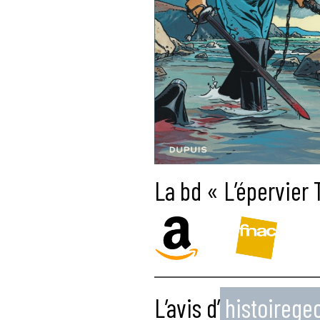
La bd « L’épervier 
L’avis d’
histoireg