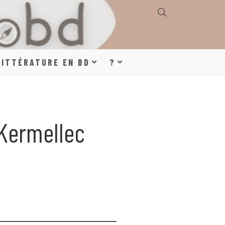
E, GÉOGRAPHIE,
LITTÉRATURE EN BD
?
S, LITTÉRATURE
 Kermellec
DE DESSINÉE