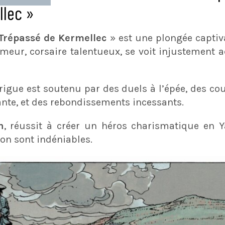
llec »
 Trépassé de Kermellec
» est une plongée capti
ermeur, corsaire talentueux, se voit injustement
trigue est soutenu par des duels à l’épée, des c
ante, et des rebondissements incessants.
n
, réussit à créer un héros charismatique en 
on sont indéniables.