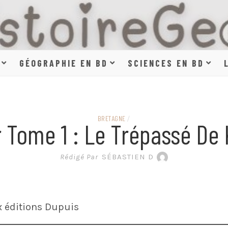
HISTOIR
GÉOGRAPHIE EN BD
SCIENCES EN BD
SCIENCE
BRETAGNE
/
r Tome 1 : Le Trépassé De
EN BAN
Rédigé Par
SÉBASTIEN D
x éditions Dupuis