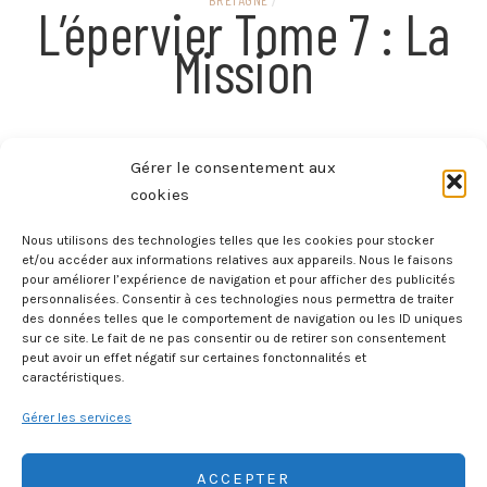
/
L’épervier Tome 7 : La
Mission
Gérer le consentement aux
BRETAGNE
/
L’épervier Tome 6 : Les
cookies
Larmes De Tlaloc
Nous utilisons des technologies telles que les cookies pour stocker
et/ou accéder aux informations relatives aux appareils. Nous le faisons
pour améliorer l’expérience de navigation et pour afficher des publicités
personnalisées. Consentir à ces technologies nous permettra de traiter
des données telles que le comportement de navigation ou les ID uniques
Posts
sur ce site. Le fait de ne pas consentir ou de retirer son consentement
OLDER POSTS
peut avoir un effet négatif sur certaines fonctonnalités et
navigation
caractéristiques.
Gérer les services
ACCEPTER