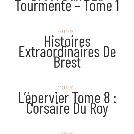
Tourmente – Tome 1
BRETAGNE
/
Histoires
Extraordinaires De
Brest
BRETAGNE
/
L’épervier Tome 8 :
Corsaire Du Roy
BRETAGNE