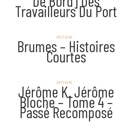
De Bord] Des
Travailleurs Du Port
BRETAGNE
/
Brumes – Histoires
Courtes
BRETAGNE
/
Jérôme K. Jérôme
Bloche – Tome 4 –
Passé Recomposé