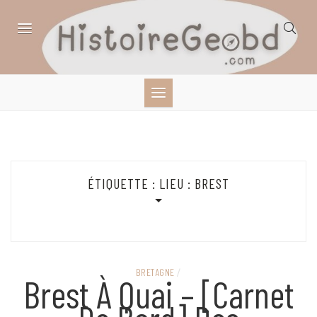
Skip
to
content
HISTOIRE,
GÉOGRAPHIE,
SCIENCES,
ÉTIQUETTE :
LIEU : BREST
LITTÉRATURE EN
BANDE DESSINÉE
BRETAGNE
/
Brest À Quai – [Carnet