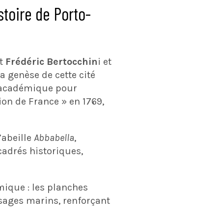
stoire de Porto-
t
Frédéric Bertocchin
i et
a genèse de cette cité
ur académique pour
ion de France » en 1769,
’abeille
Abbabella
,
cadrés historiques,
mique : les planches
aysages marins, renforçant