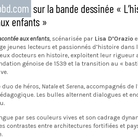
eobd.com
sur la bande dessinée « L’hi
ux enfants »
racontée aux enfants
, scénarisée par
Lisa D’Orazio
e
nge jeunes lecteurs et passionnés d’histoire dans l
deux docteurs en histoire, exploitent leur rigue
ndation génoise de 1539 et la transition au « bast
ive
.
e duo de héros,
Natale
et
Serena
, accompagnés de l
pédagogique. Les bulles alternent dialogues et en
u.
ingue par ses couleurs vives et son cadrage dyna
les contrastes entre architectures fortifiées et p
.