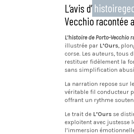
L’avis d’
histoireg
Vecchio racontée a
L’histoire de Porto-Vecchio 
illustrée par
L’Ours
, plo
corse. Les auteurs, tous 
restituer fidèlement la fo
sans simplification abus
La narration repose sur l
véritable fil conducteur 
offrant un rythme souten
Le trait de
L’Ours
se dist
exploitent avec justesse 
l’immersion émotionnelle