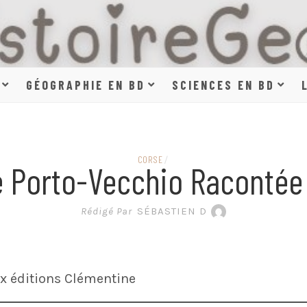
HISTOIR
GÉOGRAPHIE EN BD
SCIENCES EN BD
SCIENCE
CORSE
/
De Porto-Vecchio Racontée
EN BAN
Rédigé Par
SÉBASTIEN D
x éditions Clémentine