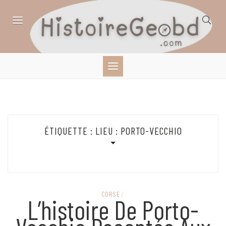
Skip
to
content
HISTOIRE,
GÉOGRAPHIE,
SCIENCES,
ÉTIQUETTE :
LIEU : PORTO-VECCHIO
LITTÉRATURE EN
BANDE DESSINÉE
CORSE
/
L’histoire De Porto-