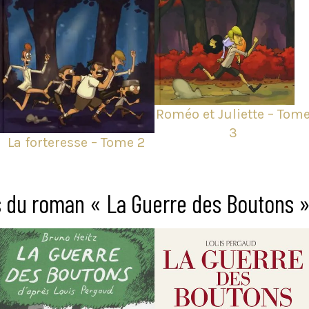
Roméo et Juliette – Tom
3
La forteresse – Tome 2
 du roman « La Guerre des Boutons 