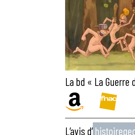
La bd « La Guerre d
L’avis d’
histoireg