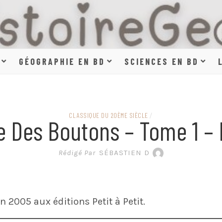
HISTOIR
GÉOGRAPHIE EN BD
SCIENCES EN BD
SCIENCE
CLASSIQUE DU 20ÈME SIÈCLE
/
e Des Boutons – Tome 1 – 
EN BAN
Rédigé Par
SÉBASTIEN D
 2005 aux éditions Petit à Petit.