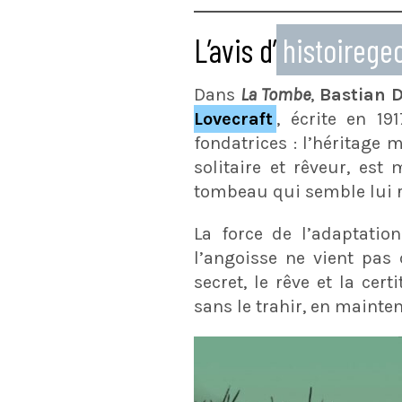
L’avis d’
histoireg
Dans
La Tombe
,
Bastian
D
Lovecraft
, écrite en 19
fondatrices : l’héritage m
solitaire et rêveur, es
tombeau qui semble lui r
La force de l’adaptatio
l’angoisse ne vient pas 
secret, le rêve et la ce
sans le trahir, en mainte