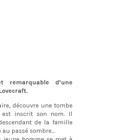
 et remarquable d’une
ovecraft.
itaire, découvre une tombe
 est inscrit son nom. Il
descendant de la famille
ue au passé sombre…
le jeune homme se met à