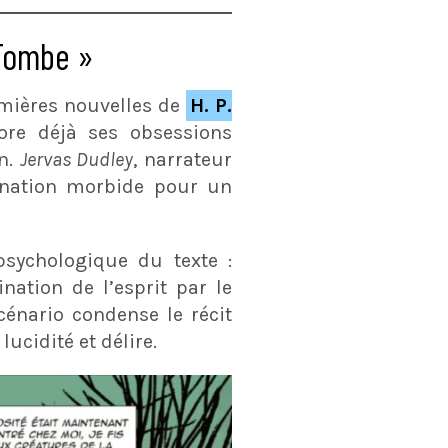
 Tombe »
mières nouvelles de
H. P.
lore déjà ses obsessions
on.
Jervas Dudley
, narrateur
cination morbide pour un
psychologique du texte :
nation de l’esprit par le
cénario condense le récit
ucidité et délire.