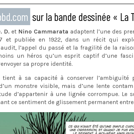
eobd.com
sur la bande dessinée « La
. D.
et
Nino Cammarata
adaptent l’une des pre
17 et publiée en 1922, dans un récit qui exp
audit, l’appel du passé et la fragilité de la rais
t moins un héros qu’un esprit captif d’une fas
envoyer sa propre identité.
n tient à sa capacité à conserver l’ambiguïté 
d’un monstre visible, mais d’une lente contami
rtitude d’appartenir à une lignée corrompue. Le s
nant ce sentiment de glissement permanent entre l