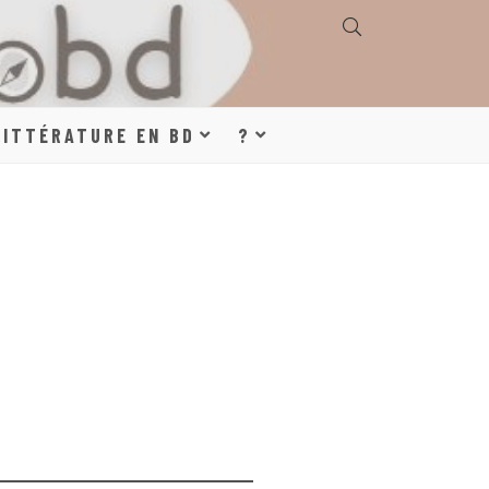
E, GÉOGRAPHIE,
LITTÉRATURE EN BD
?
S, LITTÉRATURE
DE DESSINÉE