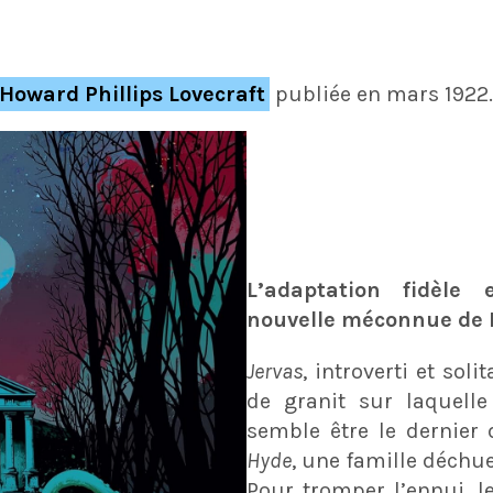
Howard Phillips Lovecraft
publiée en mars 1922.
L’adaptation fidèle
nouvelle méconnue de L
Jervas
, introverti et sol
de granit sur laquelle
semble être le dernier 
Hyde
, une famille déch
Pour tromper l’ennui, 