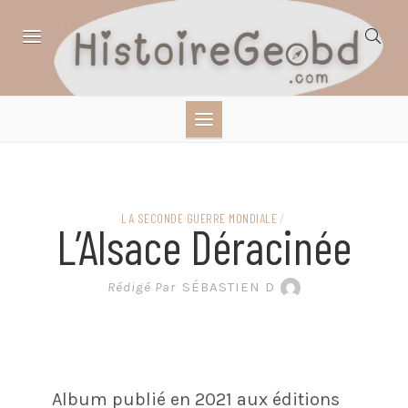
Skip
to
content
HISTOIRE,
GÉOGRAPHIE,
SCIENCES,
LA SECONDE GUERRE MONDIALE
/
L’Alsace Déracinée
LITTÉRATURE EN
Rédigé Par
SÉBASTIEN D
BANDE DESSINÉE
Album publié en 2021 aux éditions