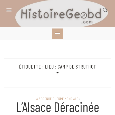
Skip
to
content
HISTOIRE,
GÉOGRAPHIE,
SCIENCES,
ÉTIQUETTE :
LIEU : CAMP DE STRUTHOF
LITTÉRATURE EN
BANDE DESSINÉE
LA SECONDE GUERRE MONDIALE
/
L’Alsace Déracinée