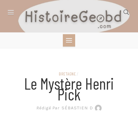
Skip
to
content
HISTOIRE,
GÉOGRAPHIE,
SCIENCES,
BRETAGNE
/
Le Mystère Henri
LITTÉRATURE EN
Pick
BANDE DESSINÉE
Rédigé Par
SÉBASTIEN D