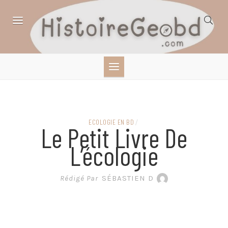
Skip
to
content
HISTOIRE,
GÉOGRAPHIE,
SCIENCES,
ECOLOGIE EN BD
/
Le Petit Livre De
LITTÉRATURE EN
L’écologie
BANDE DESSINÉE
Rédigé Par
SÉBASTIEN D