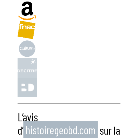
L’avis
d’
histoiregeobd.com
sur la