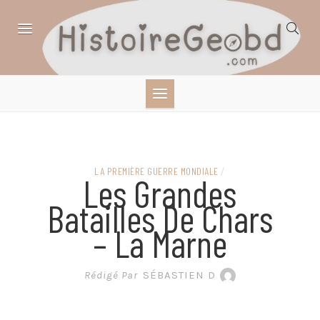
Skip
to
content
HISTOIRE,
GÉOGRAPHIE,
SCIENCES,
LA PREMIÈRE GUERRE MONDIALE
/
Les Grandes
LITTÉRATURE EN
Batailles De Chars
– La Marne
BANDE DESSINÉE
Rédigé Par
SÉBASTIEN D