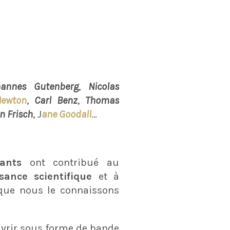
hannes Gutenberg
,
Nicolas
Newton
,
Carl Benz
,
Thomas
n Frisch
, J
ane Goodall
…
ants
ont contribué au
sance scientifique
et à
que nous le connaissons
uvrir sous forme de bande