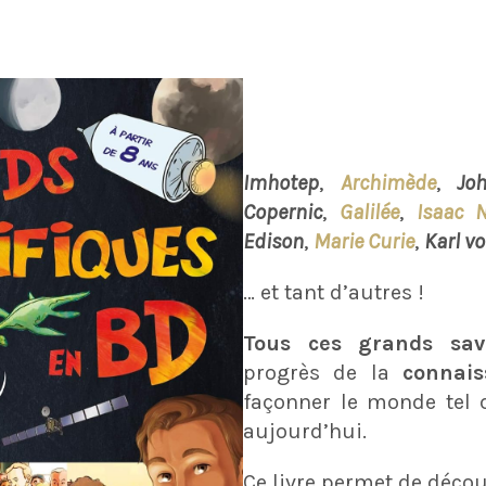
Imhotep
,
Archimède
,
Jo
Copernic
,
Galilée
,
Isaac 
Edison
,
Marie Curie
,
Karl vo
… et tant d’autres !
Tous ces grands sav
progrès de la
connais
façonner le monde tel 
aujourd’hui.
Ce livre permet de déco