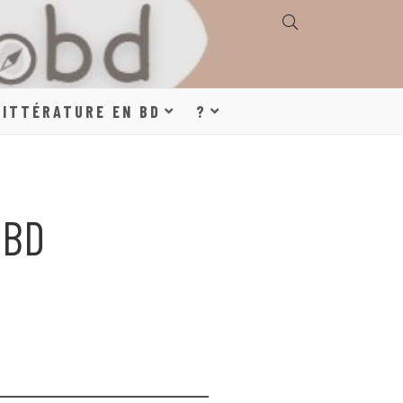
E, GÉOGRAPHIE,
LITTÉRATURE EN BD
?
S, LITTÉRATURE
 BD
DE DESSINÉE