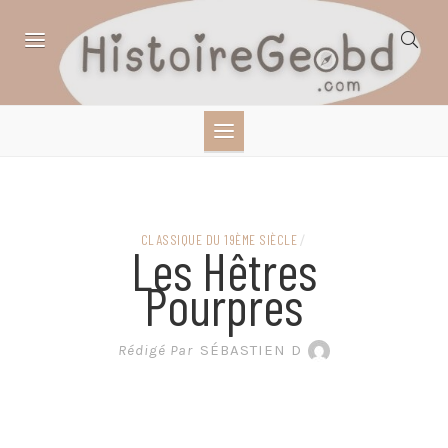
Skip
to
content
HISTOIRE,
GÉOGRAPHIE,
SCIENCES,
CLASSIQUE DU 19ÈME SIÈCLE
/
Les Hêtres
LITTÉRATURE EN
Pourpres
BANDE DESSINÉE
Rédigé Par
SÉBASTIEN D