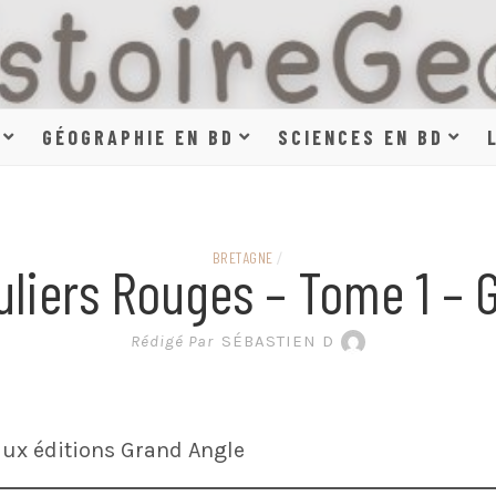
HISTOIR
GÉOGRAPHIE EN BD
SCIENCES EN BD
SCIENCE
BRETAGNE
/
uliers Rouges – Tome 1 – 
EN BAN
Rédigé Par
SÉBASTIEN D
ux éditions Grand Angle