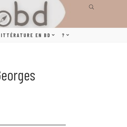
E, GÉOGRAPHIE,
LITTÉRATURE EN BD
?
S, LITTÉRATURE
Georges
DE DESSINÉE