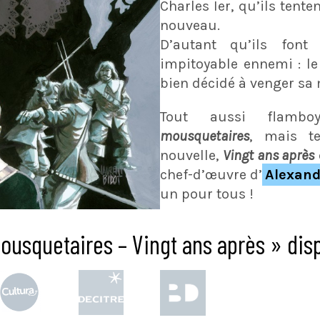
Charles Ier, qu’ils tente
nouveau.
D’autant qu’ils fon
impitoyable ennemi : le
bien décidé à venger sa 
Tout aussi flamb
mousquetaires
, mais te
nouvelle,
Vingt ans après
chef-d’œuvre d’
Alexan
un pour tous !
ousquetaires – Vingt ans après » disp