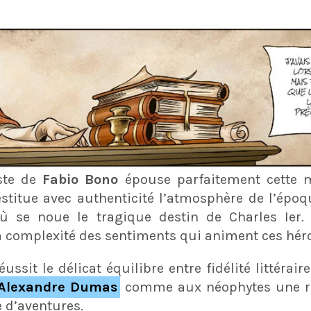
iste de
Fabio Bono
épouse parfaitement cette 
restitue avec authenticité l’atmosphère de l’époq
 se noue le tragique destin de Charles Ier. 
 complexité des sentiments qui animent ces héros
ussit le délicat équilibre entre fidélité littérai
Alexandre Dumas
comme aux néophytes une rel
e d’aventures.