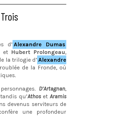
 Trois
es d’
Alexandre Dumas
e
et
Hubert Prolongeau
,
 la trilogie d’
Alexandre
troublée de la Fronde, où
tiques.
s personnages.
D’Artagnan
,
 tandis qu’
Athos
et
Aramis
ns devenus serviteurs de
 confère une profondeur