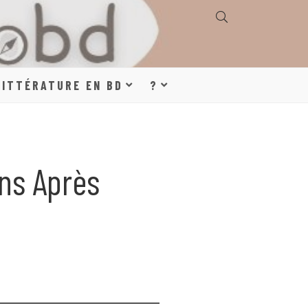
E, GÉOGRAPHIE,
LITTÉRATURE EN BD
?
S, LITTÉRATURE
Ans Après
DE DESSINÉE