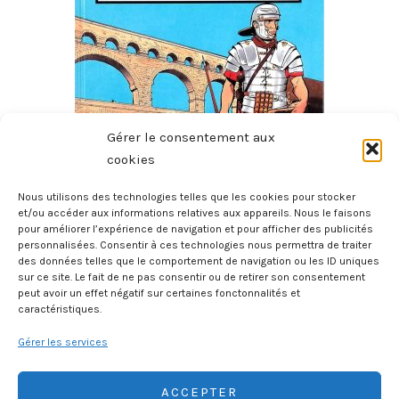
Gérer le consentement aux
cookies
Nous utilisons des technologies telles que les cookies pour stocker
Histoire De France – Tome 2 – Des Gaulois Aux Gallo-
et/ou accéder aux informations relatives aux appareils. Nous le faisons
pour améliorer l’expérience de navigation et pour afficher des publicités
Romains 60 Av. J.C. – 212
personnalisées. Consentir à ces technologies nous permettra de traiter
20 juillet 2026
des données telles que le comportement de navigation ou les ID uniques
sur ce site. Le fait de ne pas consentir ou de retirer son consentement
peut avoir un effet négatif sur certaines fonctonnalités et
caractéristiques.
Gérer les services
ACCEPTER