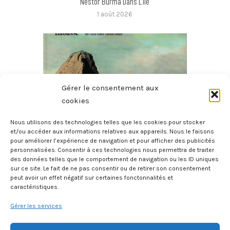
Nestor Burma Dans L’île
1 août 2026
Gérer le consentement aux
cookies
Nous utilisons des technologies telles que les cookies pour stocker
et/ou accéder aux informations relatives aux appareils. Nous le faisons
pour améliorer l’expérience de navigation et pour afficher des publicités
Histoire Des Provinces De France – La Bretagne
personnalisées. Consentir à ces technologies nous permettra de traiter
des données telles que le comportement de navigation ou les ID uniques
27 juillet 2026
sur ce site. Le fait de ne pas consentir ou de retirer son consentement
peut avoir un effet négatif sur certaines fonctonnalités et
caractéristiques.
Gérer les services