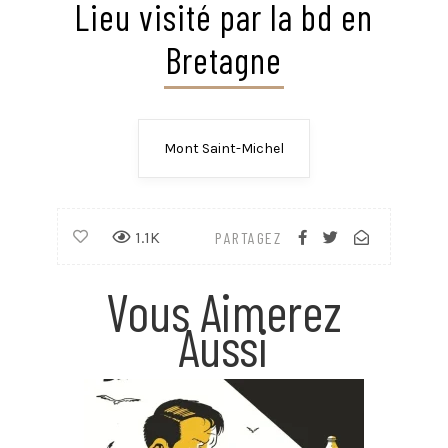
Lieu visité par la bd en
Voir plus
mont, […]
Voir plus
Voir plus
Bretagne
Voir plus
Mont Saint-Michel
1.1K
PARTAGEZ
Vous Aimerez
Aussi