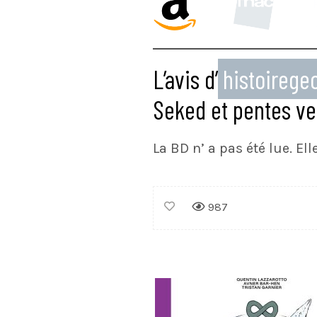
L’avis d’
histoireg
Seked et pentes ve
La BD n’ a pas été lue. El
987