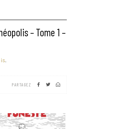
héopolis – Tome 1 –
is
.
PARTAGEZ