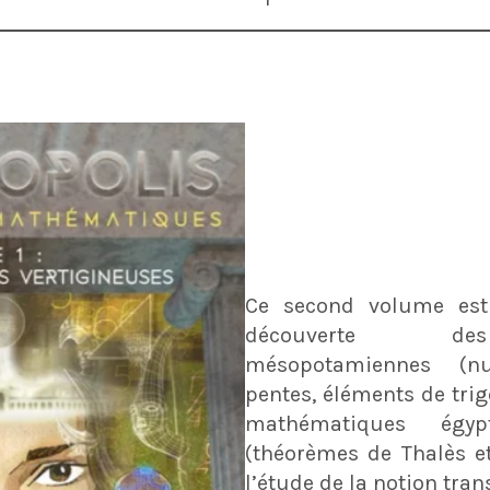
Ce second volume est
découverte de
mésopotamiennes (nu
pentes, éléments de trig
mathématiques égyp
(théorèmes de Thalès et
l’étude de la notion tran