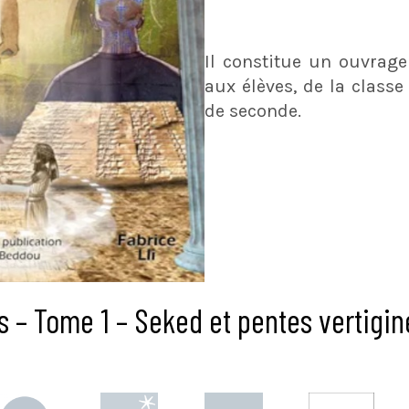
Il constitue un ouvrage
aux élèves, de la classe
de seconde.
s – Tome 1 – Seked et pentes vertigi