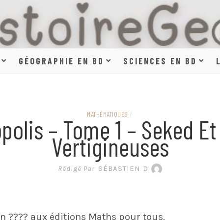
HISTOIR
GÉOGRAPHIE EN BD
SCIENCES EN BD
SCIENCE
MATHÉMATIQUES
/
polis – Tome 1 – Seked Et
Vertigineuses
EN BAN
Rédigé Par
SÉBASTIEN D
n ???? aux éditions Maths pour tous.