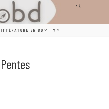
E, GÉOGRAPHIE,
LITTÉRATURE EN BD
?
S, LITTÉRATURE
 Pentes
DE DESSINÉE