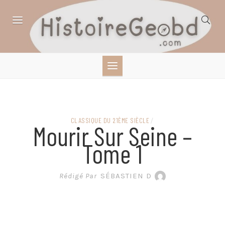
Skip
to
content
HISTOIRE,
GÉOGRAPHIE,
SCIENCES,
CLASSIQUE DU 21ÈME SIÈCLE
/
Mourir Sur Seine –
LITTÉRATURE EN
Tome 1
BANDE DESSINÉE
Rédigé Par
SÉBASTIEN D