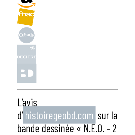
L’avis
d’
histoiregeobd.com
sur la
bande dessinée « N.E.O. – 2