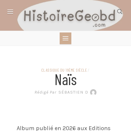
Skip
to
content
HISTOIRE,
GÉOGRAPHIE,
SCIENCES,
CLASSIQUE DU 19ÈME SIÈCLE
/
Naïs
LITTÉRATURE EN
Rédigé Par
SÉBASTIEN D
BANDE DESSINÉE
Album publié en 2026 aux Editions