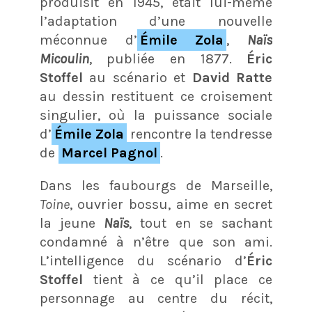
produisit en 1945, était lui-même
l’adaptation d’une nouvelle
méconnue d’
Émile Zola
,
Naïs
Micoulin
, publiée en 1877.
Éric
Stoffel
au scénario et
David Ratte
au dessin restituent ce croisement
singulier, où la puissance sociale
d’
Émile Zola
rencontre la tendresse
de
Marcel Pagnol
.
Dans les faubourgs de Marseille,
Toine
, ouvrier bossu, aime en secret
la jeune
Naïs
, tout en se sachant
condamné à n’être que son ami.
L’intelligence du scénario d’
Éric
Stoffel
tient à ce qu’il place ce
personnage au centre du récit,