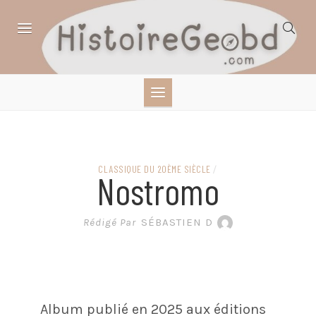
Skip
to
content
HISTOIRE,
GÉOGRAPHIE,
SCIENCES,
CLASSIQUE DU 20ÈME SIÈCLE
/
Nostromo
LITTÉRATURE EN
Rédigé Par
SÉBASTIEN D
BANDE DESSINÉE
Album publié en 2025 aux éditions