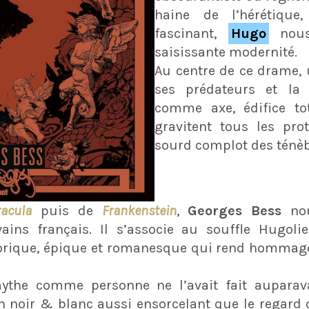
haine de l’hérétiqu
fascinant,
Hugo
nous 
saisissante modernité.
Au centre de ce drame, u
ses prédateurs et la
comme axe, édifice to
gravitent tous les prot
sourd complot des ténèb
racula
puis de
Frankenstein
,
Georges Bess
nou
ains français. Il s’associe au souffle Hugoli
orique, épique et romanesque qui rend hommage 
mythe comme personne ne l’avait fait aupara
 noir & blanc aussi ensorcelant que le regard 