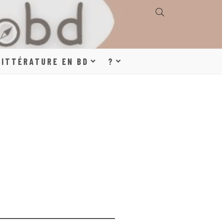
E, GÉOGRAPHIE,
LITTÉRATURE EN BD
?
S, LITTÉRATURE
DE DESSINÉE