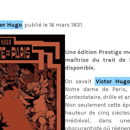
tor Hugo
publié le 16 mars 1831.
Une édition Prestige me
maîtrise du trait de 
disponible.
On savait
Victor Hugo
Notre dame de Paris,
Contestataire, drôle et a
Non seulement cette épo
hauteur de cinq siècles
médiéval, dans une
obscurantiste où règnent