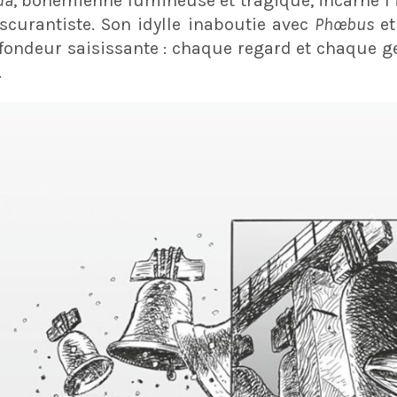
da
, bohémienne lumineuse et tragique, incarne l’
curantiste. Son idylle inaboutie avec
Phœbus
et
fondeur saisissante : chaque regard et chaque ge
.