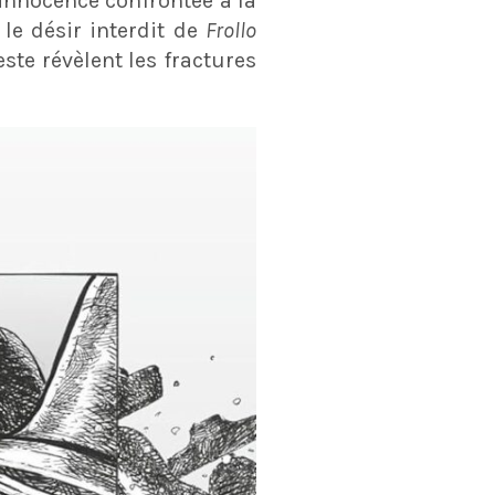
innocence confrontée à la
 le désir interdit de
Frollo
ste révèlent les fractures