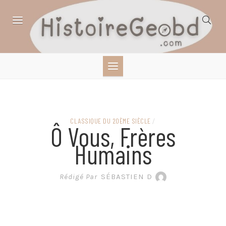
Skip
to
content
HISTOIRE,
GÉOGRAPHIE,
SCIENCES,
CLASSIQUE DU 20ÈME SIÈCLE
/
Ô Vous, Frères
LITTÉRATURE EN
Humains
BANDE DESSINÉE
Rédigé Par
SÉBASTIEN D