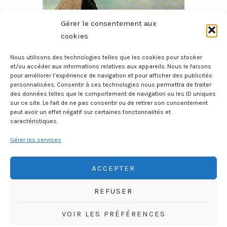
Gérer le consentement aux
cookies
Nous utilisons des technologies telles que les cookies pour stocker
et/ou accéder aux informations relatives aux appareils. Nous le faisons
pour améliorer l’expérience de navigation et pour afficher des publicités
Histoire Des Provinces De France – La Bretagne
personnalisées. Consentir à ces technologies nous permettra de traiter
des données telles que le comportement de navigation ou les ID uniques
27 juillet 2026
sur ce site. Le fait de ne pas consentir ou de retirer son consentement
peut avoir un effet négatif sur certaines fonctonnalités et
caractéristiques.
Gérer les services
ACCEPTER
REFUSER
HISTOIREGEOBD.COM
VOIR LES PRÉFÉRENCES
HISTOIRE, GÉOGRAPHIE, SCIENCES, LITTÉRATURE EN BD