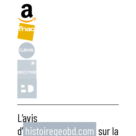
L’avis
d’
histoiregeobd.com
sur la