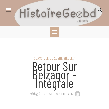
Skip
to
content
HISTOIRE,
GÉOGRAPHIE,
SCIENCES,
CLASSIQUE DU 20ÈME SIÈCLE
/
Retour Sur
LITTÉRATURE EN
Belzagor –
Intégrale
BANDE DESSINÉE
Rédigé Par
SÉBASTIEN D