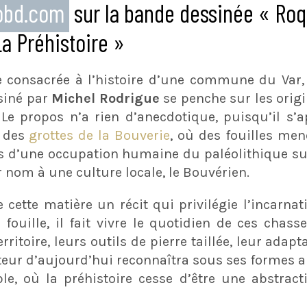
eobd.com
sur la bande dessinée « Ro
a Préhistoire »
ie consacrée à l’histoire d’une commune du Var,
siné par
Michel Rodrigue
se penche sur les origi
Le propos n’a rien d’anecdotique, puisqu’il s’
i des
grottes de la Bouverie
, où des fouilles me
es d’une occupation humaine du paléolithique su
 nom à une culture locale, le Bouvérien.
e cette matière un récit qui privilégie l’incarnat
 fouille, il fait vivre le quotidien de ces chass
erritoire, leurs outils de pierre taillée, leur ada
eur d’aujourd’hui reconnaîtra sous ses formes an
le, où la préhistoire cesse d’être une abstrac