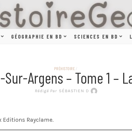
HISTOIR
GÉOGRAPHIE EN BD
SCIENCES EN BD
SCIENCE
PRÉHISTOIRE
/
Sur-Argens – Tome 1 – La
EN BAN
Rédigé Par
SÉBASTIEN D
 Editions Rayclame.