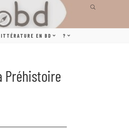
E, GÉOGRAPHIE,
LITTÉRATURE EN BD
?
S, LITTÉRATURE
 Préhistoire
DE DESSINÉE