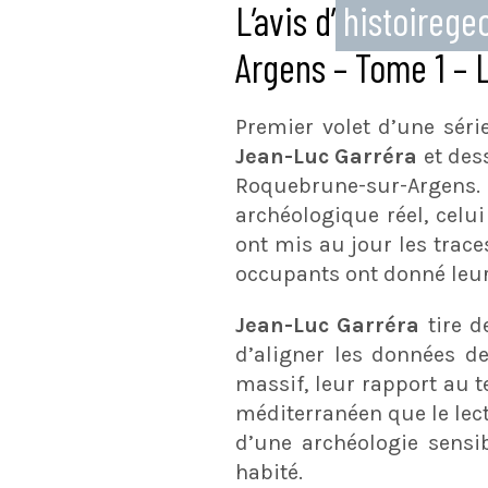
L’avis d’
histoireg
Argens – Tome 1 – L
Premier volet d’une sér
Jean-Luc Garréra
et des
Roquebrune-sur-Argens. 
archéologique réel, celu
ont mis au jour les trac
occupants ont donné leur
Jean-Luc Garréra
tire d
d’aligner les données de
massif, leur rapport au t
méditerranéen que le lect
d’une archéologie sensib
habité.