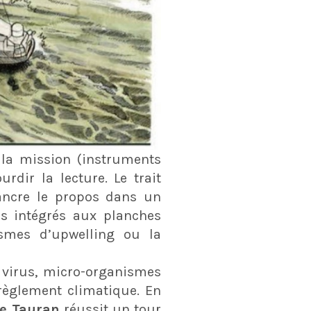
 la mission (instruments
rdir la lecture. Le trait
 ancre le propos dans un
s intégrés aux planches
ismes d’upwelling ou la
 virus, micro-organismes
érèglement climatique. En
e Tauran
réussit un tour