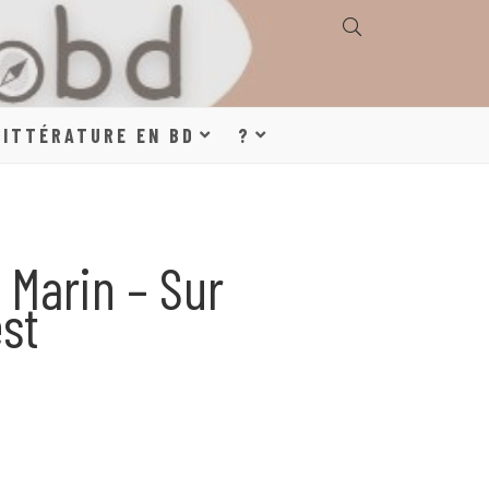
E, GÉOGRAPHIE,
LITTÉRATURE EN BD
?
S, LITTÉRATURE
 Marin – Sur
est
DE DESSINÉE