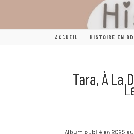
Skip
to
content
ACCUEIL
HISTOIRE EN BD
Tara, À La 
Le
Album publié en 2025 aux