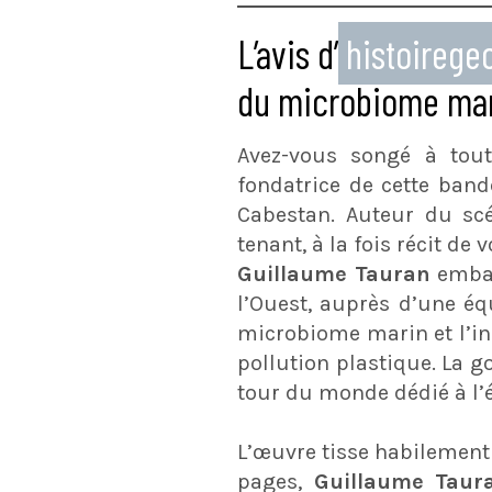
L’avis d’
histoireg
du microbiome mar
Avez-vous songé à tout
fondatrice de cette band
Cabestan. Auteur du sc
tenant, à la fois récit de 
Guillaume Tauran
embar
l’Ouest, auprès d’une é
microbiome marin et l’inf
pollution plastique. La g
tour du monde dédié à l’ét
L’œuvre tisse habilement 
pages,
Guillaume Taur