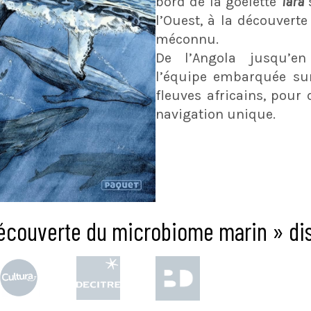
bord de la goélette
Tara
l’Ouest, à la découverte
méconnu.
De l’Angola jusqu’en
l’équipe embarquée s
fleuves africains, pour
navigation unique.
 découverte du microbiome marin » dis