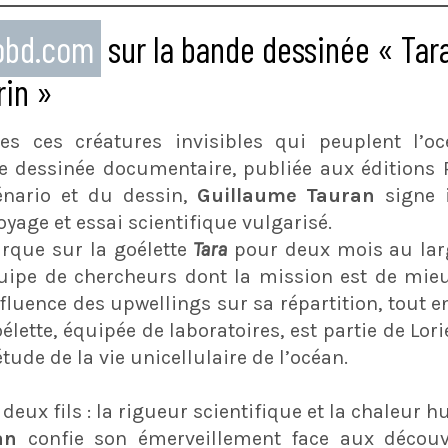
eobd.com
sur la bande dessinée « Tara
in »
es ces créatures invisibles qui peuplent l’oc
e dessinée documentaire, publiée aux éditions 
énario et du dessin,
Guillaume Tauran
signe 
voyage et essai scientifique vulgarisé.
que sur la goélette
Tara
pour deux mois au larg
quipe de chercheurs dont la mission est de mie
luence des upwellings sur sa répartition, tout e
oélette, équipée de laboratoires, est partie de Lo
ude de la vie unicellulaire de l’océan.
deux fils : la rigueur scientifique et la chaleur 
an
confie son émerveillement face aux découve