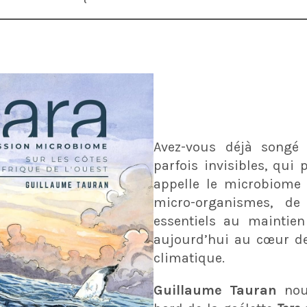
Avez-vous déjà songé 
parfois invisibles, qui 
appelle le microbiome
micro-organismes, de
essentiels au maintien
aujourd’hui au cœur de
climatique.
Guillaume Tauran
nou