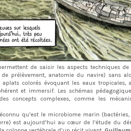
 permettent de saisir les aspects techniques de
s de prélèvement, anatomie du navire) sans alou
s aplats colorés évoquant les eaux tropicales,
ohérent et immersif. Les schémas pédagogique
ion des concepts complexes, comme les mécan
méconnu qu’est le microbiome marin (bactéries,
Terre) est aujourd’hui au cœur de l’étude du d
 la colonne vertébrale d’un récit vivant,
Guillaum