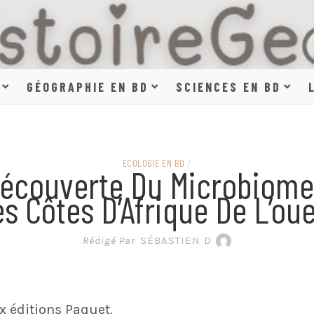
HISTOIR
GÉOGRAPHIE EN BD
SCIENCES EN BD
SCIENCE
ECOLOGIE EN BD
/
Découverte Du Microbiome
s Côtes D’Afrique De L’ou
EN BAN
Rédigé Par
SÉBASTIEN D
 éditions Paquet.