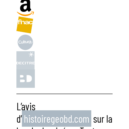
L’avis
d’
histoiregeobd.com
sur la