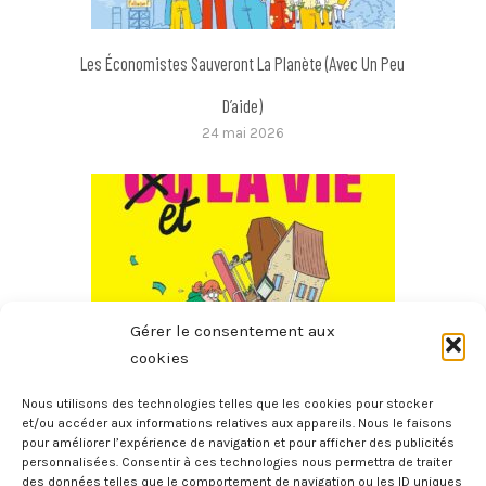
Les Économistes Sauveront La Planète (avec Un Peu
D’aide)
24 mai 2026
Gérer le consentement aux
cookies
Nous utilisons des technologies telles que les cookies pour stocker
La Bourse Et La Vie – Petit Manuel D’économie Concrète A
et/ou accéder aux informations relatives aux appareils. Nous le faisons
pour améliorer l’expérience de navigation et pour afficher des publicités
L’usage Des Gens Qui N’y Comprennent Rien
personnalisées. Consentir à ces technologies nous permettra de traiter
des données telles que le comportement de navigation ou les ID uniques