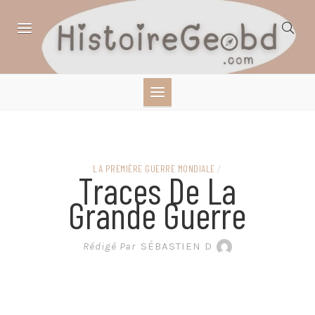
Skip
to
content
HISTOIRE,
GÉOGRAPHIE,
SCIENCES,
LA PREMIÈRE GUERRE MONDIALE
/
Traces De La
LITTÉRATURE EN
Grande Guerre
BANDE DESSINÉE
Rédigé Par
SÉBASTIEN D