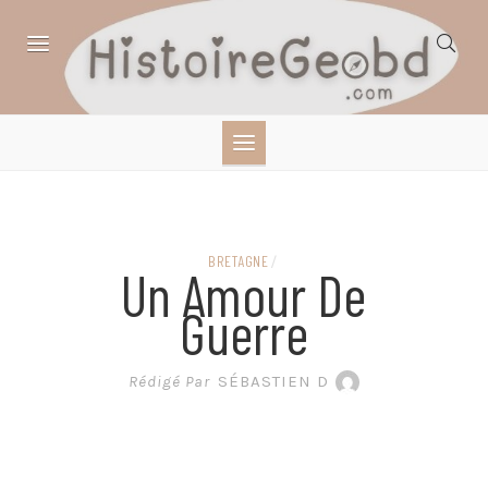
Skip
to
content
HISTOIRE,
GÉOGRAPHIE,
SCIENCES,
BRETAGNE
/
Un Amour De
LITTÉRATURE EN
Guerre
BANDE DESSINÉE
Rédigé Par
SÉBASTIEN D