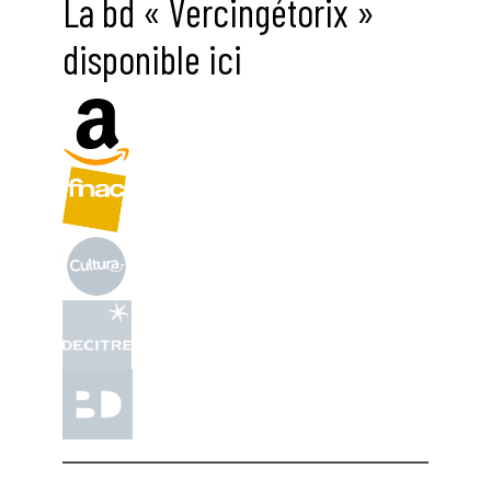
La bd « Vercingétorix »
disponible ici