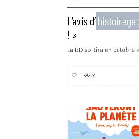
L’avis d’
histoireg
! »
La BD sortira en octobre 
91