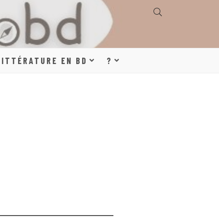
E, GÉOGRAPHIE,
LITTÉRATURE EN BD
?
S, LITTÉRATURE
DE DESSINÉE