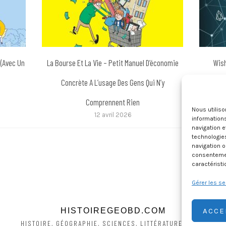
 (avec Un
La Bourse Et La Vie – Petit Manuel D’économie
Wish
Concrète A L’usage Des Gens Qui N’y
Comprennent Rien
Nous utilis
12 avril 2026
informations
navigation e
technologie
navigation o
consentement
caractéristi
Gérer les se
ACCE
HISTOIREGEOBD.COM
HISTOIRE, GÉOGRAPHIE, SCIENCES, LITTÉRATURE EN BD