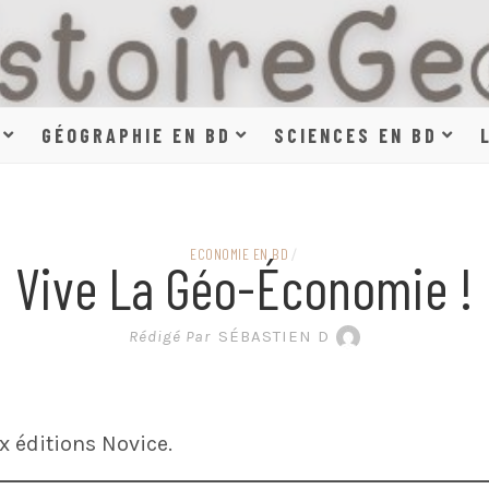
HISTOIR
GÉOGRAPHIE EN BD
SCIENCES EN BD
SCIENCE
ECONOMIE EN BD
/
Vive La Géo-Économie !
EN BAN
Rédigé Par
SÉBASTIEN D
 éditions Novice.