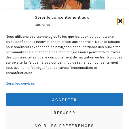
Gérer le consentement aux
cookies
Nous utilisons des technologies telles que les cookies pour stocker
et/ou accéder aux informations relatives aux appareils. Nous le faisons
pour améliorer l’expérience de navigation et pour afficher des publicités
Le Sommet Des Dieux – Tome 4
personnalisées. Consentir à ces technologies nous permettra de traiter
6 août 2026
des données telles que le comportement de navigation ou les ID uniques
sur ce site. Le fait de ne pas consentir ou de retirer son consentement
peut avoir un effet négatif sur certaines fonctonnalités et
caractéristiques.
Gérer les services
ACCEPTER
REFUSER
HISTOIREGEOBD.COM
VOIR LES PRÉFÉRENCES
HISTOIRE, GÉOGRAPHIE, SCIENCES, LITTÉRATURE EN BD