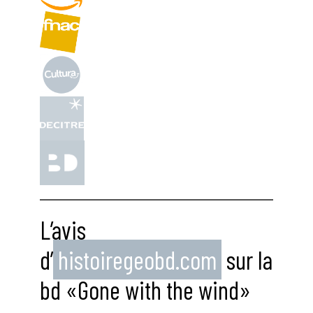
L’avis
d’
histoiregeobd.com
sur la
bd «Gone with the wind»