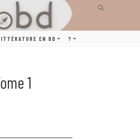
E, GÉOGRAPHIE,
LITTÉRATURE EN BD
?
S, LITTÉRATURE
Tome 1
DE DESSINÉE