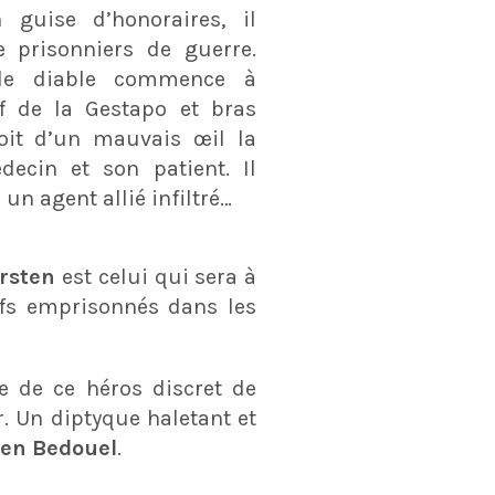
guise d’honoraires, il
e prisonniers de guerre.
le diable commence à
ef de la Gestapo et bras
oit d’un mauvais œil la
decin et son patient. Il
 un agent allié infiltré…
ersten
est celui qui sera à
ifs emprisonnés dans les
e de ce héros discret de
r. Un diptyque haletant et
ien Bedouel
.