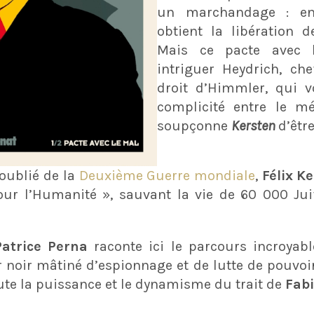
un marchandage : en 
obtient la libération d
Mais ce pacte avec 
intriguer Heydrich, ch
droit d’Himmler, qui v
complicité entre le mé
soupçonne
Kersten
d’être
oublié de la
Deuxième Guerre mondiale
,
Félix K
pour l’Humanité », sauvant la vie de 60 000 Ju
Patrice Perna
raconte ici le parcours incroyabl
er noir mâtiné d’espionnage et de lutte de pouvoi
te la puissance et le dynamisme du trait de
Fab