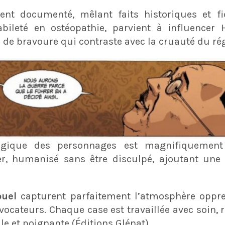
ent documenté, mêlant faits historiques et fi
abileté en ostéopathie, parvient à influencer
 de bravoure qui contraste avec la cruauté du ré
ogique des personnages est magnifiquemen
r, humanisé sans être disculpé, ajoutant une
ouel
capturent parfaitement l’atmosphère oppre
évocateurs. Chaque case est travaillée avec soin
e et poignante​ (Éditions Glénat)​.