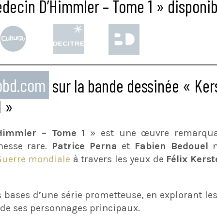
édecin D’Himmler – Tome 1 » disponib
eobd.com
sur la bande dessinée « Ker
1 »
Himmler – Tome 1
» est une œuvre remarquabl
nesse rare.
Patrice Perna
et
Fabien Bedouel
n
Guerre mondiale
à travers les yeux de
Félix Kers
 bases d’une série prometteuse, en explorant l
de ses personnages principaux.