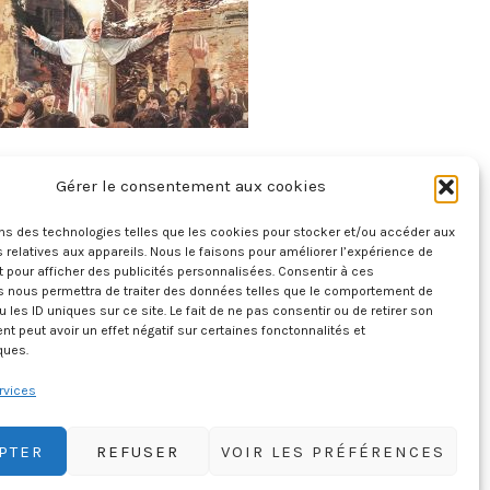
XII – Tome 2 – Face Au Nazisme 2/2
Gérer le consentement aux cookies
5 juillet 2026
ons des technologies telles que les cookies pour stocker et/ou accéder aux
 relatives aux appareils. Nous le faisons pour améliorer l’expérience de
t pour afficher des publicités personnalisées. Consentir à ces
s nous permettra de traiter des données telles que le comportement de
u les ID uniques sur ce site. Le fait de ne pas consentir ou de retirer son
 peut avoir un effet négatif sur certaines fonctonnalités et
ques.
rvices
PTER
REFUSER
VOIR LES PRÉFÉRENCES