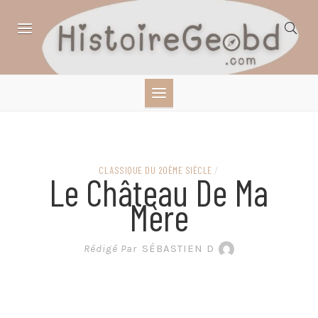
Skip
to
content
HISTOIRE,
GÉOGRAPHIE,
SCIENCES,
CLASSIQUE DU 20ÈME SIÈCLE
/
Le Château De Ma
LITTÉRATURE EN
Mère
BANDE DESSINÉE
Rédigé Par
SÉBASTIEN D