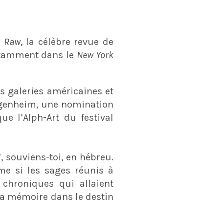
e
Raw
, la célèbre revue de
notamment dans le
New York
 galeries américaines et
uggenheim, une nomination
ue l’Alph-Art du festival
 souviens-toi, en hébreu.
me si les sages réunis à
 chroniques qui allaient
 la mémoire dans le destin