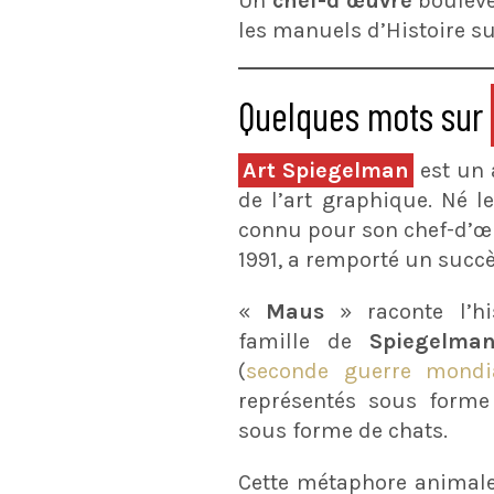
Un
chef-d’œuvre
bouleve
les manuels d’Histoire s
Quelques mots sur
Art Spiegelman
est un 
de l’art graphique. Né l
connu pour son chef-d’œu
1991, a remporté un succès
«
Maus
» raconte l’hi
famille de
Spiegelm
(
seconde guerre mondi
représentés sous forme
sous forme de chats.
Cette métaphore animal