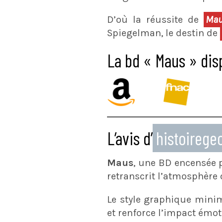
D’où la réussite de
Ma
Spiegelman, le destin de
La bd « Maus » disp
L’avis d’
histoireg
Maus
, une BD encensée p
retranscrit l’atmosphère
Le style graphique minim
et renforce l’impact émot