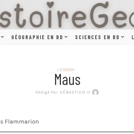
HISTOIR
GÉOGRAPHIE EN BD
SCIENCES EN BD
SCIENCE
LA SHOAH
/
Maus
EN BAN
Rédigé Par
SÉBASTIEN D
ns Flammarion