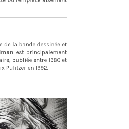
ette bd remplace aisément
e de la bande dessinée et
elman
est principalement
re, publiée entre 1980 et
x Pulitzer en 1992.