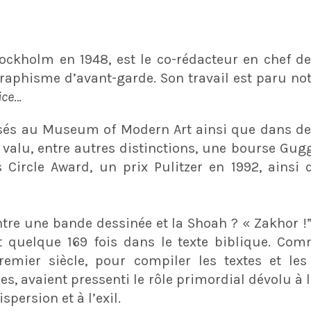
tockholm en 1948, est le co-rédacteur en chef d
graphisme d’avant-garde. Son travail est paru 
ice
…
osés au Museum of Modern Art ainsi que dans des
 valu, entre autres distinctions, une bourse G
 Circle Award, un prix Pulitzer en 1992, ainsi q
tre une bande dessinée et la Shoah ? « Zakhor !”,
ît quelque 169 fois dans le texte biblique. Com
remier siècle, pour compiler les textes et les
res, avaient pressenti le rôle primordial dévolu à
spersion et à l’exil.