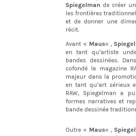
Spiegelman
de créer un
les frontières traditionn
et de donner une dimen
récit.
Avant «
Maus
« ,
Spiege
en tant qu’artiste und
bandes dessinées. Dans
cofondé le magazine R
majeur dans la promoti
en tant qu’art sérieux 
RAW, Spiegelman a pu 
formes narratives et rep
bande dessinée traditionn
Outre «
Maus
« ,
Spiege