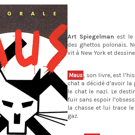
Art Spiegelman
est le
des ghettos polonais. N
vit à New York et dessin
Maus
, son livre, est l’h
chat a décidé d’avoir la p
le chat le nazi. Le dest
fuir sans espoir l’obses
la chasse et lui trace 
gaz.