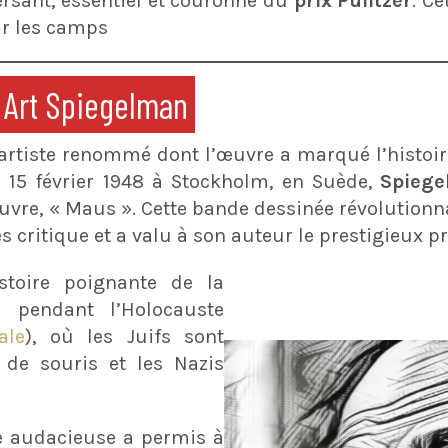
rsant, essentiel et couronné du
prix Pulitzer
. C
ur les camps
Art Spiegelman
artiste renommé dont l’œuvre a marqué l’histoir
e 15 février 1948 à Stockholm, en Suède,
Spieg
vre, « Maus ». Cette bande dessinée révolutionnai
 critique et a valu à son auteur le prestigieux pri
stoire poignante de la
an
pendant l’Holocauste
ale
), où les Juifs sont
 de souris et les Nazis
e audacieuse a permis à