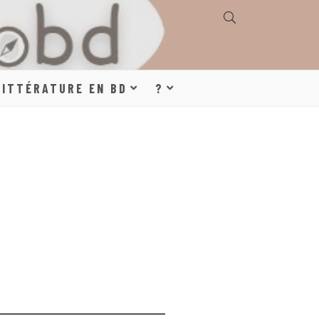
E, GÉOGRAPHIE,
LITTÉRATURE EN BD
?
S, LITTÉRATURE
DE DESSINÉE