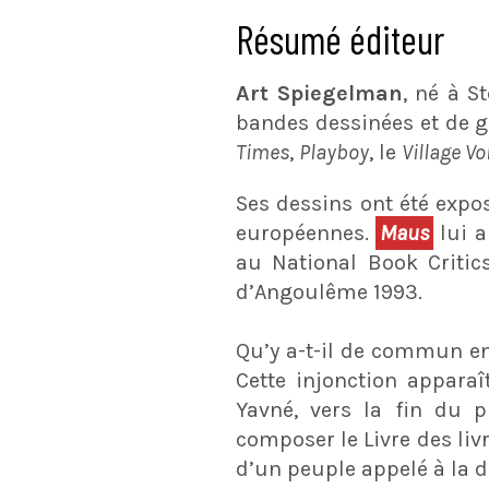
Résumé éditeur
Art Spiegelman
, né à S
bandes dessinées et de 
Times
,
Playboy
, le
Village Vo
Ses dessins ont été exp
européennes.
Maus
lui a
au National Book Critics
d’Angoulême 1993.
Qu’y a-t-il de commun en
Cette injonction appara
Yavné, vers la fin du p
composer le Livre des liv
d’un peuple appelé à la di