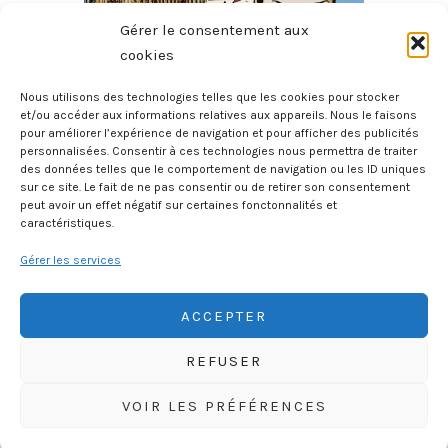
Gérer le consentement aux
cookies
Nous utilisons des technologies telles que les cookies pour stocker
et/ou accéder aux informations relatives aux appareils. Nous le faisons
pour améliorer l’expérience de navigation et pour afficher des publicités
L’homme Au Sang Bleu
personnalisées. Consentir à ces technologies nous permettra de traiter
8 août 2026
des données telles que le comportement de navigation ou les ID uniques
sur ce site. Le fait de ne pas consentir ou de retirer son consentement
peut avoir un effet négatif sur certaines fonctonnalités et
caractéristiques.
Gérer les services
ACCEPTER
REFUSER
HISTOIREGEOBD.COM
VOIR LES PRÉFÉRENCES
HISTOIRE, GÉOGRAPHIE, SCIENCES, LITTÉRATURE EN BD