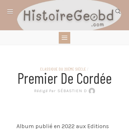
Skip
to
content
HISTOIRE,
GÉOGRAPHIE,
SCIENCES,
CLASSIQUE DU 20ÈME SIÈCLE
/
Premier De Cordée
LITTÉRATURE EN
Rédigé Par
SÉBASTIEN D
BANDE DESSINÉE
Album publié en 2022 aux Editions