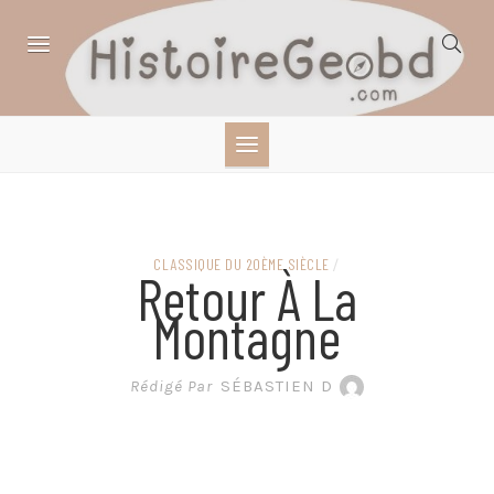
Skip
to
content
HISTOIRE,
GÉOGRAPHIE,
SCIENCES,
CLASSIQUE DU 20ÈME SIÈCLE
/
Retour À La
LITTÉRATURE EN
Montagne
BANDE DESSINÉE
Rédigé Par
SÉBASTIEN D