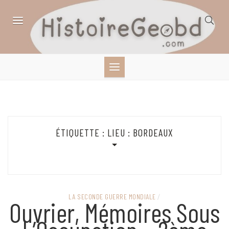
Skip
to
content
HISTOIRE,
GÉOGRAPHIE,
SCIENCES,
ÉTIQUETTE :
LIEU : BORDEAUX
LITTÉRATURE EN
BANDE DESSINÉE
LA SECONDE GUERRE MONDIALE
/
Ouvrier, Mémoires Sous