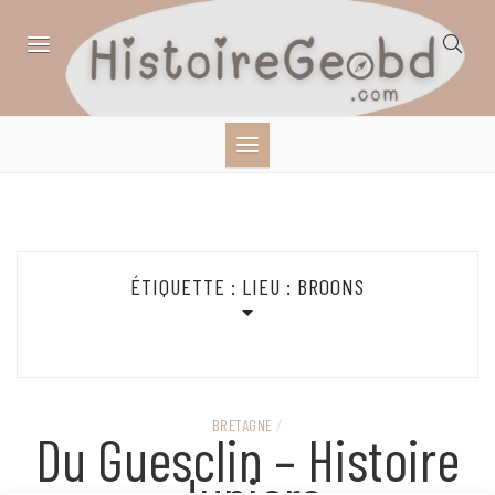
Skip
to
content
HISTOIRE,
GÉOGRAPHIE,
SCIENCES,
ÉTIQUETTE :
LIEU : BROONS
LITTÉRATURE EN
BANDE DESSINÉE
BRETAGNE
/
Du Guesclin – Histoire