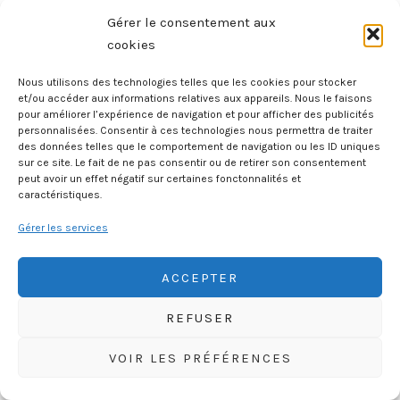
Juniors
Gérer le consentement aux
cookies
BRETAGNE
/
Nous utilisons des technologies telles que les cookies pour stocker
Du Guesclin,
et/ou accéder aux informations relatives aux appareils. Nous le faisons
pour améliorer l’expérience de navigation et pour afficher des publicités
Connétable De France
personnalisées. Consentir à ces technologies nous permettra de traiter
des données telles que le comportement de navigation ou les ID uniques
sur ce site. Le fait de ne pas consentir ou de retirer son consentement
peut avoir un effet négatif sur certaines fonctonnalités et
caractéristiques.
Gérer les services
ACCEPTER
REFUSER
HISTOIREGEOBD.COM
HISTOIRE, GÉOGRAPHIE, SCIENCES, LITTÉRATURE EN BD
VOIR LES PRÉFÉRENCES