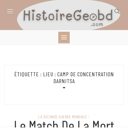
Skip
to
content
HISTOIRE,
GÉOGRAPHIE,
SCIENCES,
ÉTIQUETTE :
LIEU : CAMP DE CONCENTRATION
LITTÉRATURE EN
DARNITSA
BANDE DESSINÉE
LA SECONDE GUERRE MONDIALE
/
Le Match De La Mort