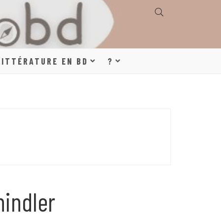
E, GÉOGRAPHIE,
LITTÉRATURE EN BD
?
S, LITTÉRATURE
DE DESSINÉE
hindler