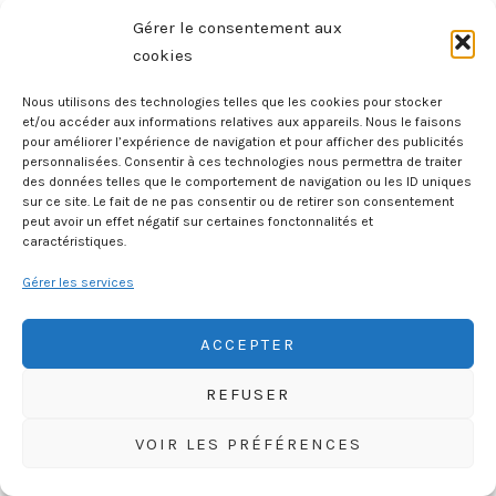
Opération Market
Garden – Hollande
Gérer le consentement aux
Septembre 1944
cookies
Nous utilisons des technologies telles que les cookies pour stocker
et/ou accéder aux informations relatives aux appareils. Nous le faisons
pour améliorer l’expérience de navigation et pour afficher des publicités
personnalisées. Consentir à ces technologies nous permettra de traiter
des données telles que le comportement de navigation ou les ID uniques
sur ce site. Le fait de ne pas consentir ou de retirer son consentement
peut avoir un effet négatif sur certaines fonctonnalités et
caractéristiques.
Gérer les services
HISTOIREGEOBD.COM
HISTOIRE, GÉOGRAPHIE, SCIENCES, LITTÉRATURE EN BD
ACCEPTER
REFUSER
VOIR LES PRÉFÉRENCES