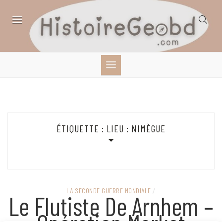
Skip
to
content
HISTOIRE,
GÉOGRAPHIE,
SCIENCES,
ÉTIQUETTE :
LIEU : NIMÈGUE
LITTÉRATURE EN
BANDE DESSINÉE
LA SECONDE GUERRE MONDIALE
/
Le Flutiste De Arnhem –