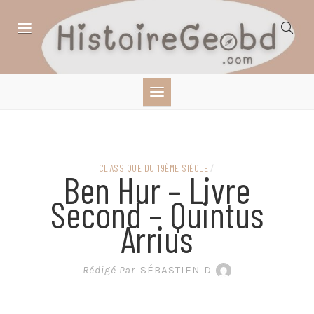
Skip
to
content
HISTOIRE,
GÉOGRAPHIE,
SCIENCES,
CLASSIQUE DU 19ÈME SIÈCLE
/
Ben Hur – Livre
LITTÉRATURE EN
Second – Quintus
Arrius
BANDE DESSINÉE
Rédigé Par
SÉBASTIEN D