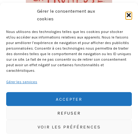
Gérer le consentement aux
cookies
Nous utilisons des technologies telles que les cookies pour stocker
et/ou accéder aux informations relatives aux appareils. Nous le faisons
pour améliorer l’expérience de navigation et pour afficher des publicités
La Promesse
personnalisées. Consentir à ces technologies nous permettra de traiter
4 août 2026
des données telles que le comportement de navigation ou les ID uniques
sur ce site. Le fait de ne pas consentir ou de retirer son consentement
peut avoir un effet négatif sur certaines fonctonnalités et
caractéristiques.
Gérer les services
ACCEPTER
REFUSER
HISTOIREGEOBD.COM
VOIR LES PRÉFÉRENCES
HISTOIRE, GÉOGRAPHIE, SCIENCES, LITTÉRATURE EN BD