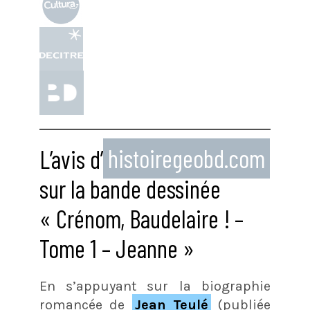
L’avis d’
histoiregeobd.com
sur la bande dessinée
« Crénom, Baudelaire ! –
Tome 1 – Jeanne »
En s’appuyant sur la biographie
romancée de
Jean Teulé
(publiée