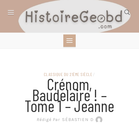
Skip
to
content
HISTOIRE,
GÉOGRAPHIE,
SCIENCES,
CLASSIQUE DU 21ÈME SIÈCLE
/
Crénom,
LITTÉRATURE EN
Baudelaire ! –
Tome 1 – Jeanne
BANDE DESSINÉE
Rédigé Par
SÉBASTIEN D