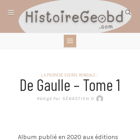
Skip
to
content
HISTOIRE,
GÉOGRAPHIE,
SCIENCES,
LA PREMIÈRE GUERRE MONDIALE
/
De Gaulle – Tome 1
LITTÉRATURE EN
Rédigé Par
SÉBASTIEN D
BANDE DESSINÉE
Album publié en 2020 aux éditions