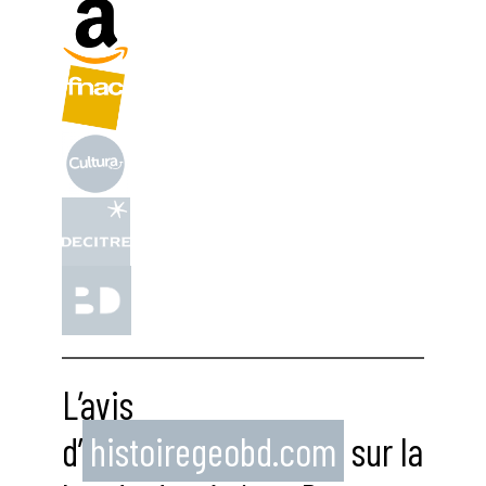
L’avis
d’
histoiregeobd.com
sur la